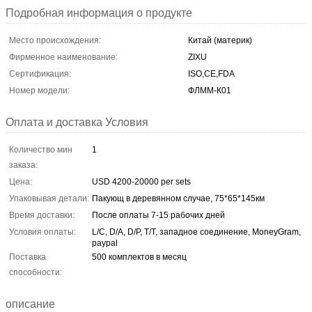
Подробная информация о продукте
Место происхождения:
Китай (материк)
Фирменное наименование:
ZIXU
Сертификация:
ISO,CE,FDA
Номер модели:
ФЛММ-К01
Оплата и доставка Условия
Количество мин
1
заказа:
Цена:
USD 4200-20000 per sets
Упаковывая детали:
Пакующ в деревянном случае, 75*65*145км
Время доставки:
После оплаты 7-15 рабочих дней
Условия оплаты:
L/C, D/A, D/P, T/T, западное соединение, MoneyGram,
paypal
Поставка
500 комплектов в месяц
способности:
описание