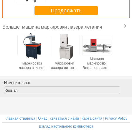
Продолжать
машина маркировки лазера летания
Больше
коростная
Машина
Машина
Машина
Высокоск
 летая
маркировки
маркировки
маркировки
машина 
ровки
лазера волокна
лазера летания
Энгравер лазера
маркир
ера,
умной отметки
с крышкой
металла
лазе
ование
гравировки
защиты
солнечного
оборудо
ровки
портативная для
гальванометра
маркир
Измените язык
волокна
металла
мини на меди на
лазера в
срок годности
Russian
Главная страница
|
О нас
|
связаться с нами
|
Карта сайта
|
Privacy Policy
Взгляд настольного компьютера