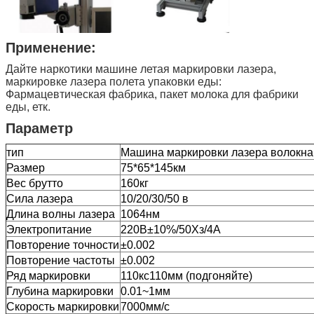
Применение:
Дайте наркотики машине летая маркировки лазера,
маркировке лазера полета упаковки еды:
Фармацевтическая фабрика, пакет молока для фабрики
еды, етк.
Параметр
тип
Машина маркировки лазера волокна
Размер
75*65*145км
Вес брутто
160кг
Сила лазера
10/20/30/50 в
Длина волны лазера
1064нм
Электропитание
220В±10%/50Хз/4А
Повторение точности
±0.002
Повторение частоты
±0.002
Ряд маркировки
110кс110мм (подгоняйте)
Глубина маркировки
0.01~1мм
Скорость маркировки
7000мм/с