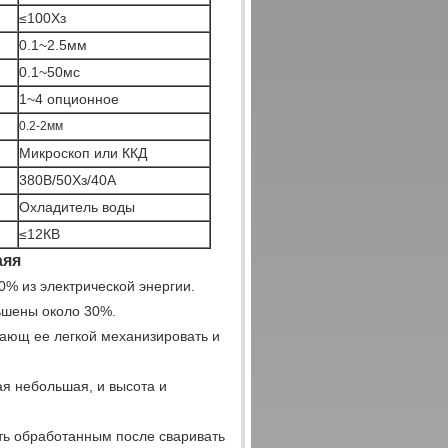
≤100Хз
0.1~2.5мм
0.1~50мс
1~4 опционное
0.2-2мм
Микроскоп или ККД
380В/50Хз/40А
Охладитель воды
≤12КВ
аяя
% из электрической энергии.
ьшены около 30%.
ающ ее легкой механизировать и
я небольшая, и высота и
ыть обработанным после сваривать