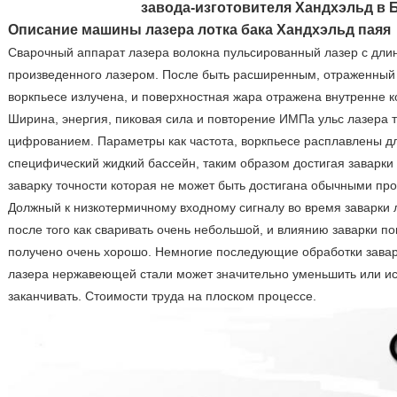
завода-изготовителя Хандхэльд в 
Описание машины лазера лотка бака Хандхэльд паяя
Сварочный аппарат лазера волокна пульсированный лазер с дли
произведенного лазером. После быть расширенным, отраженный
воркпьесе излучена, и поверхностная жара отражена внутренне 
Ширина, энергия, пиковая сила и повторение ИМПа ульс лазера 
цифрованием. Параметры как частота, воркпьесе расплавлены д
специфический жидкий бассейн, таким образом достигая заварки
заварку точности которая не может быть достигана обычными пр
Должный к низкотермичному входному сигналу во время заварки 
после того как сваривать очень небольшой, и влиянию заварки п
получено очень хорошо. Немногие последующие обработки завар
лазера нержавеющей стали может значительно уменьшить или ис
заканчивать. Стоимости труда на плоском процессе.