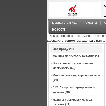
Ч
м
Главная страница
продукты
О
НОВОСТИ
Главная страница
Продукция
Свароч
завода-изготовителя Хандхэльд в Банга
Все продукты
Машина маркировки металла
(51)
Волоконного лазера машина
маркировки
(42)
Мини машина маркировки лазера
(49)
CO2 Лазерная маркировочная
машина
(28)
машина маркировки лазера
летания
(41)