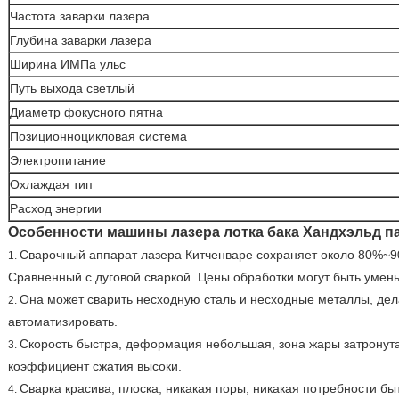
Частота заварки лазера
Глубина заварки лазера
Ширина ИМПа ульс
Путь выхода светлый
Диаметр фокусного пятна
Позиционноцикловая система
Электропитание
Охлаждая тип
Расход энергии
Особенности машины лазера лотка бака Хандхэльд п
Сварочный аппарат лазера Китченваре сохраняет около 80%~90
1.
Сравненный с дуговой сваркой. Цены обработки могут быть умен
Она может сварить несходную сталь и несходные металлы, дел
2.
автоматизировать.
Скорость быстра, деформация небольшая, зона жары затронута
3.
коэффициент сжатия высоки.
Сварка красива, плоска, никакая поры, никакая потребности б
4.