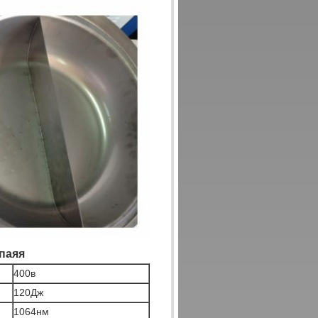
паяя
400в
120Дж
1064нм