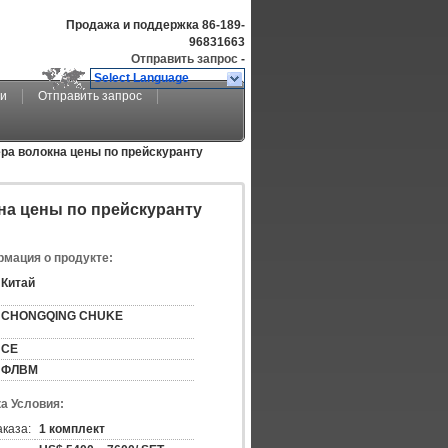
Продажа и поддержка
86-189-
96831663
Отправить запрос
-
Select Language
ми
Отправить запрос
ера волокна цены по прейскуранту
на цены по прейскуранту
мация о продукте:
Китай
CHONGQING CHUKE
CE
ФЛВМ
а Условия:
аказа:
1 комплект