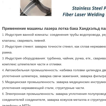
Применение машины лазера лотка бака Хандхэльд па
Индустрия ванной комнаты: соединения трубы водопровода, ре
1.
клапаны, сваривать ливней.
Индустрия стекел: заварка точности стекел, как сплав нержаве
2.
рамка.
Индустрия оборудования: турбинка, чайник, ручка, етк., сварив
3.
комплекс штемпелюя части и отливки.
Автомобильная промышленность: набивка головки цилиндра дви
4.
уплотнения шлемпера, заварка свечи зажигания, заварка фильтра,
Медицинская промышленность: заварка медицинских инструмен
5.
уплотнения нержавеющей стали, структурные части.
Электронная промышленность: заварка уплотнения полупроводн
6.
соединителей соединителя, заварка кожухов металла и структурн
телефоны и МП3с.