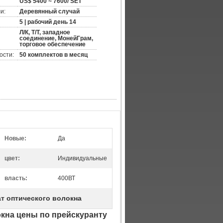
US$ 5400 ~ 7600/ SET
и:
Деревянный случай
5 | рабочий день 14
Л/К, Т/Т, западное
соединение, МонейГрам,
торговое обеспечение
ости:
50 комплектов в месяц
Новые:
Да
цвет:
Индивидуальные
власть:
400ВТ
т оптического волокна
окна цены по прейскуранту