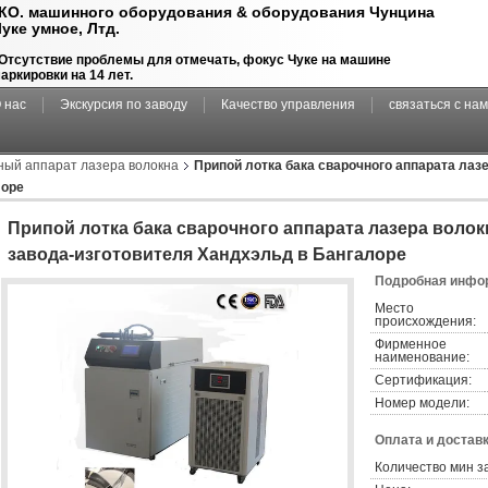
КО. машинного оборудования & оборудования Чунцина
уке умное, Лтд.
Отсутствие проблемы для отмечать, фокус Чуке на машине
аркировки на 14 лет.
 нас
Экскурсия по заводу
Качество управления
связаться с на
ный аппарат лазера волокна
Припой лотка бака сварочного аппарата лаз
лоре
Припой лотка бака сварочного аппарата лазера волок
завода-изготовителя Хандхэльд в Бангалоре
Подробная инфор
Место
происхождения:
Фирменное
наименование:
Сертификация:
Номер модели:
Оплата и доставк
Количество мин з